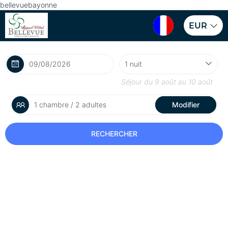
bellevuebayonne
EUR
Séjour du
9 août
au
10 août
1 chambre / 2 adultes
Modifier